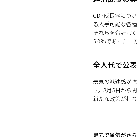
GDP成長率につ
る入手可能な各種
それらを合計して
5.0％であった
全人代で公表
景気の減速感が強
す。3月5日から
新たな政策が打ち
足元で景気がさら