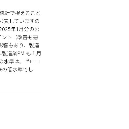
統計で捉えること
公表していますの
025年1月分の公
ポイント（改善も悪
影響もあり、製造
製造業PMIも１月
月分の水準は、ゼロコ
来の低水準でし