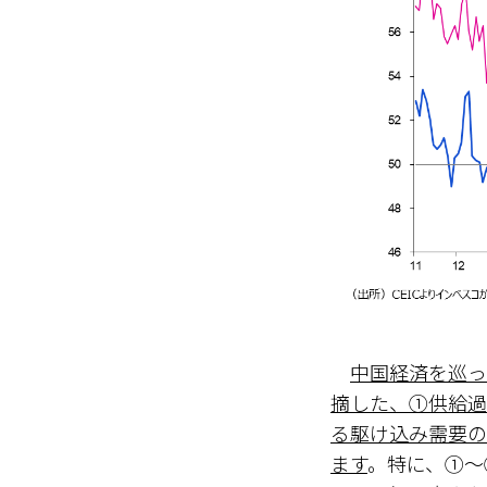
中国経済を巡っ
摘した、①供給過
る駆け込み需要の
ます
。特に、①～