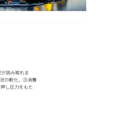
況が読み取れま
況の軟化、➂消費
下押し圧力をもた