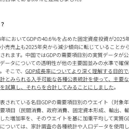
？
年においてGDPの40.6％を占めた固定資産投資が202
小売売上も2025年央から減少傾向に転じていることか
されます。中国ではGDPの需要項目別の実質データが
データについての透明性が他の主要国並みの水準で確保
。そこで、
GDP成長率についてより深く理解する目的で
計とみられる入手可能な各種公表統計を使って、主要な
を試算し、それらを合計してみることにしました
。
されている名目GDPの需要項目別のウエイト（対象
要項目（民間消費、政府消費、固定資本形成、輸出、
した増加率を、そのウエイトを基に加重平均して実質G
については、家計調査の各種統計や人口データを使用