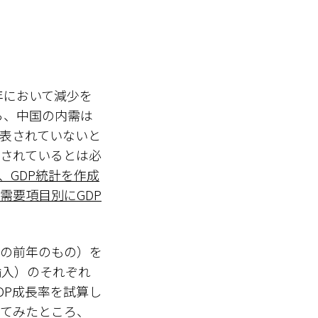
5年において減少を
ら、中国の内需は
公表されていないと
されているとは必
、GDP統計を作成
需要項目別にGDP
年の前年のもの）を
輸入）のそれぞれ
DP成長率を試算し
してみたところ、