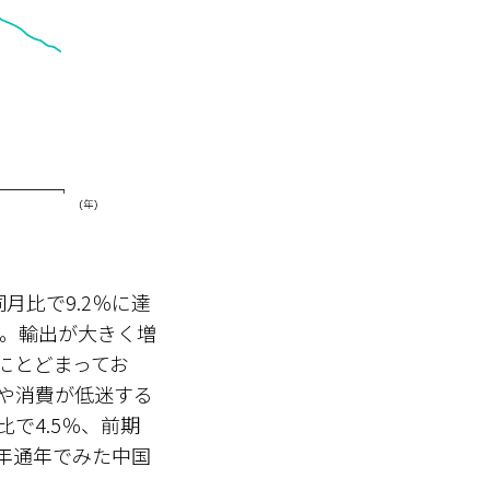
月比で9.2％に達
。輸出が大きく増
％にとどまってお
や消費が低迷する
比で4.5％、前期
5年通年でみた中国