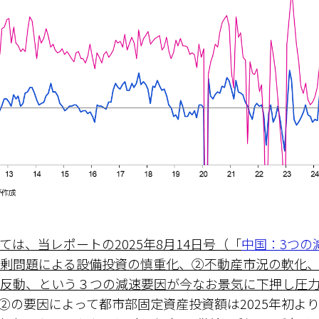
ては、当レポートの2025年8月14日号（「
中国：3つの
剰問題による設備投資の慎重化、②不動産市況の軟化
反動、という３つの減速要因が今なお景気に下押し圧
②の要因によって都市部固定資産投資額は2025年初よ