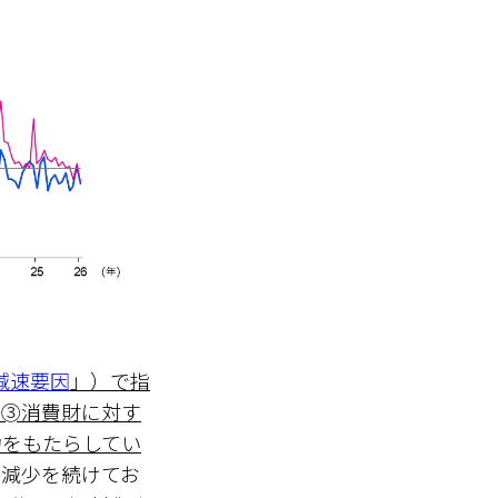
減速要因
」）で指
、➂消費財に対す
力をもたらしてい
り減少を続けてお