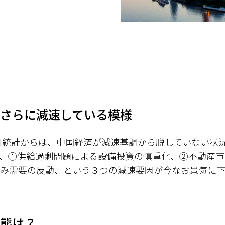
さらに減速している模様
MI統計からは、中国経済が減速基調から脱していない状
、①供給過剰問題による設備投資の慎重化、②不動産市
み需要の反動、という３つの減速要因が今なお景気に
態は？