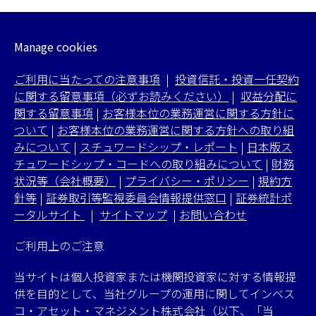
Manage cookies
ご利用に当たっての注意事項
|
投資信託・投資一任契約
に関する留意事項（必ずお読みください）
|
収益分配に
関する留意事項
|
お客様本位の業務運営に関する方針に
ついて
|
お客様本位の業務運営に関する方針への取り組
みについて
|
スチュワードシップ・レポート
|
日本版ス
チュワードシップ・コードへの取り組みについて
|
財務
状況等（会社概要）
|
プライバシー・ポリシー
|
規約方
針等
|
証券取引等監視委員会情報提供窓口
|
証券統計ポ
ータルサイト
|
サイトマップ
|
お問い合わせ
ご利用上のご注意
当サイトは個人投資家または機関投資家に対する情報提
供を目的として、当社グループの運用に関してインベス
コ・アセット・マネジメント株式会社（以下、「当