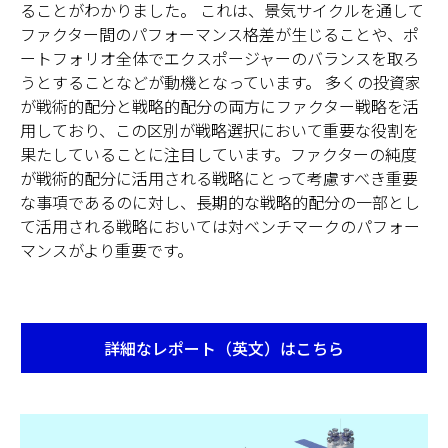
ることがわかりました。 これは、景気サイクルを通して
ファクター間のパフォーマンス格差が生じることや、ポ
ートフォリオ全体でエクスポージャーのバランスを取ろ
うとすることなどが動機となっています。 多くの投資家
が戦術的配分と戦略的配分の両方にファクター戦略を活
用しており、この区別が戦略選択において重要な役割を
果たしていることに注目しています。ファクターの純度
が戦術的配分に活用される戦略にとって考慮すべき重要
な事項であるのに対し、長期的な戦略的配分の一部とし
て活用される戦略においては対ベンチマークのパフォー
マンスがより重要です。
詳細なレポート（英文）はこちら
Opens
in
a
new
tab