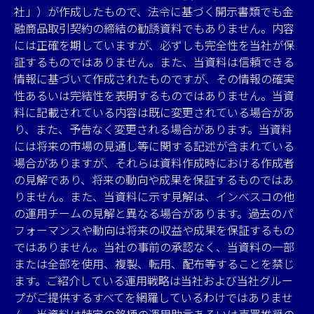
社」）が作成したもので、法令に基づく開示書類でも金
融商品取引契約の締結の勧誘資料でもありません。内容
には正確を期していますが、必ずしも完全性を当社が保
証するものではありません。また、当資料は信頼できる
情報に基づいて作成されたものですが、その情報の確実
性あるいは完結性を表明するものではありません。当資
料に記載されている内容は既に変更されている場合があ
り、また、予告なく変更される場合があります。当資料
には将来の市場の見通し等に関する記述が含まれている
場合がありますが、それらは資料作成時における作成者
の見解であり、将来の動向や成果を保証するものではあ
りません。また、当資料に示す見解は、インベスコの他
の運用チームの見解と異なる場合があります。過去のパ
フォーマンスや動向は将来の収益や成果を保証するもの
ではありません。当社の事前の承認なく、当資料の一部
または全部を使用、複製、転用、配布等することを禁じ
ます。ご紹介している運用戦略は当社および当社グルー
プがご提供するすべてを網羅しているわけではありませ
ん。当資料は特定の銘柄の運用助言あるいは売買推奨の