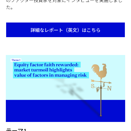
た。
詳細なレポート（英文）はこちら
Opens
in
a
new
tab
テーマ1