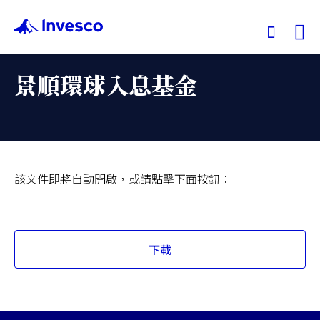
Ex
景順環球入息基金
我們的基金
投資觀點
該文件即將自動開啟，或請點擊下面按鈕：
投資教育
關於景順
下載
Opens
in
PDF
lightbox
香港