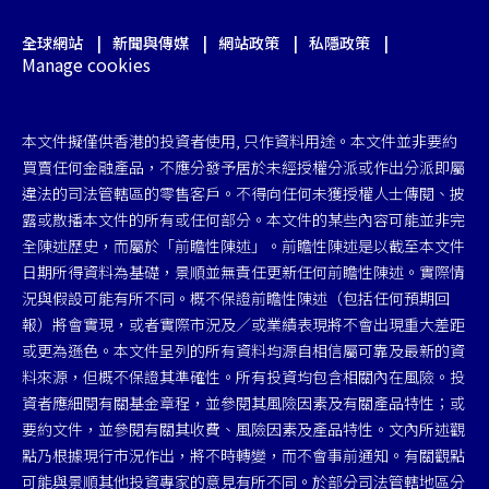
English
全球網站
新聞與傳媒
網站政策
私隱政策
Manage cookies
聯絡我們
本文件擬僅供香港的投資者使用, 只作資料用途。本文件並非要約
登入
買賣任何金融產品，不應分發予居於未經授權分派或作出分派即屬
違法的司法管轄區的零售客戶。不得向任何未獲授權人士傳閱、披
露或散播本文件的所有或任何部分。本文件的某些內容可能並非完
全陳述歷史，而屬於「前瞻性陳述」。前瞻性陳述是以截至本文件
日期所得資料為基礎，景順並無責任更新任何前瞻性陳述。實際情
況與假設可能有所不同。概不保證前瞻性陳述（包括任何預期回
報）將會實現，或者實際市況及／或業績表現將不會出現重大差距
或更為遜色。本文件呈列的所有資料均源自相信屬可靠及最新的資
料來源，但概不保證其準確性。所有投資均包含相關內在風險。投
資者應細閱有關基金章程，並參閱其風險因素及有關產品特性；或
要約文件，並參閱有關其收費、風險因素及產品特性。文內所述觀
點乃根據現行市況作出，將不時轉變，而不會事前通知。有關觀點
可能與景順其他投資專家的意見有所不同。於部分司法管轄地區分