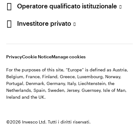
appartiene ad Invesco.
Operatore qualificato istituzionale
Italia
Invesco Management S.A., Succursale Italia, Via Bocchetto 6,
Contattaci
Investitore privato
20123 Milan, Italy.
Cod. Fisc/P.IVA e iscrizione al Registro Imprese di Milano n.
11060390967 – REA n. 2576342.
Privacy
Cookie Notice
Manage cookies
©2026 Invesco Ltd. Tutti i diritti riservati.
For the purposes of this site, “Europe” is defined as Austria,
Belgium, France, Finland, Greece, Luxembourg, Norway,
Portugal, Denmark, Germany, Italy, Liechtenstein, the
Netherlands, Spain, Sweden, Jersey, Guernsey, Isle of Man,
Ireland and the UK.
©2026 Invesco Ltd. Tutti i diritti riservati.