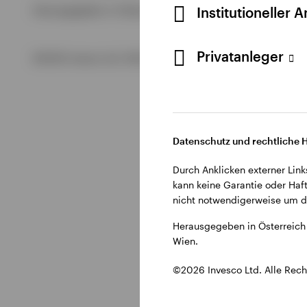
Alle anzeigen
Institutioneller 
Herausgegeben in Österreich durch Invesco Management S.A.
Alle anzeigen
Privatanleger
©2026 Invesco Ltd. Alle Rechte vorbehalten.
Alle anzeigen
Datenschutz und rechtliche 
Durch Anklicken externer Link
kann keine Garantie oder Haft
nicht notwendigerweise um di
Herausgegeben in Österreich 
Wien.
©2026 Invesco Ltd. Alle Rech