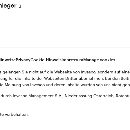
Anleger
, Niederlassung Österreich, Rotenturmstrasse 16-18, A-1010 Wien.
Hinweise
Privacy
Cookie-Hinweis
Impressum
Manage cookies
s gelangen Sie nicht auf die Webseite von Invesco, sondern auf eine
ung für die Inhalte der Webseiten Dritter übernehmen. Bei den Beitr
e Meinung von Invesco und deren Inhalte wurden von uns nicht gepr
durch Invesco Management S.A., Niederlassung Österreich, Rotentu
te vorbehalten.