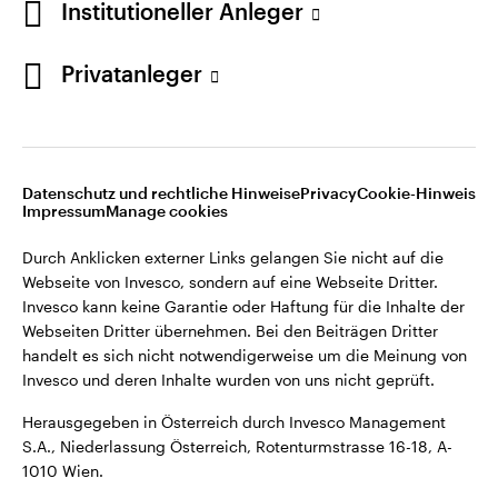
Institutioneller Anleger
Webseiten Dritter übernehmen. Bei den Beiträgen Dritter
handelt es sich nicht notwendigerweise um die Meinung von
Invesco und deren Inhalte wurden von uns nicht geprüft.
Privatanleger
Österreich
Herausgegeben in Österreich durch Invesco Management
S.A., Niederlassung Österreich, Rotenturmstrasse 16-18, A-
Kontaktieren Sie uns
1010 Wien.
Datenschutz und rechtliche Hinweise
Privacy
Cookie-Hinweis
Impressum
Manage cookies
©2026 Invesco Ltd. Alle Rechte vorbehalten.
Durch Anklicken externer Links gelangen Sie nicht auf die
Webseite von Invesco, sondern auf eine Webseite Dritter.
Invesco kann keine Garantie oder Haftung für die Inhalte der
Webseiten Dritter übernehmen. Bei den Beiträgen Dritter
handelt es sich nicht notwendigerweise um die Meinung von
Invesco und deren Inhalte wurden von uns nicht geprüft.
Herausgegeben in Österreich durch Invesco Management
S.A., Niederlassung Österreich, Rotenturmstrasse 16-18, A-
1010 Wien.