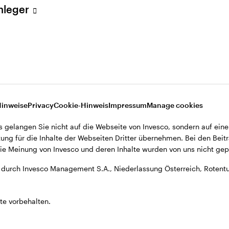
Anleger
, Niederlassung Österreich, Rotenturmstrasse 16-18, A-1010 Wien.
Hinweise
Privacy
Cookie-Hinweis
Impressum
Manage cookies
s gelangen Sie nicht auf die Webseite von Invesco, sondern auf eine
ung für die Inhalte der Webseiten Dritter übernehmen. Bei den Beitr
e Meinung von Invesco und deren Inhalte wurden von uns nicht gepr
durch Invesco Management S.A., Niederlassung Österreich, Rotentu
te vorbehalten.