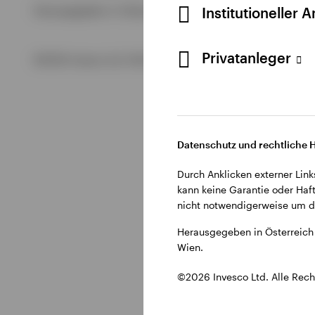
Alle anzeigen
Institutioneller 
Herausgegeben in Österreich durch Invesco Management S.A.
Alle anzeigen
Privatanleger
©2026 Invesco Ltd. Alle Rechte vorbehalten.
Alle anzeigen
Datenschutz und rechtliche 
Durch Anklicken externer Link
kann keine Garantie oder Haft
nicht notwendigerweise um di
Herausgegeben in Österreich 
Wien.
©2026 Invesco Ltd. Alle Rech