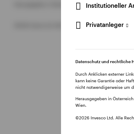
Alle anzeigen
Institutioneller 
Herausgegeben in Österreich durch Invesco Management S.A.
Alle anzeigen
Privatanleger
©2026 Invesco Ltd. Alle Rechte vorbehalten.
Alle anzeigen
Datenschutz und rechtliche 
Durch Anklicken externer Link
kann keine Garantie oder Haft
nicht notwendigerweise um di
Herausgegeben in Österreich 
Wien.
©2026 Invesco Ltd. Alle Rech