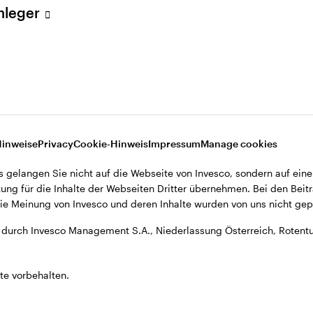
Anleger
, Niederlassung Österreich, Rotenturmstrasse 16-18, A-1010 Wien.
Hinweise
Privacy
Cookie-Hinweis
Impressum
Manage cookies
s gelangen Sie nicht auf die Webseite von Invesco, sondern auf eine
ung für die Inhalte der Webseiten Dritter übernehmen. Bei den Beitr
e Meinung von Invesco und deren Inhalte wurden von uns nicht gepr
durch Invesco Management S.A., Niederlassung Österreich, Rotentu
te vorbehalten.