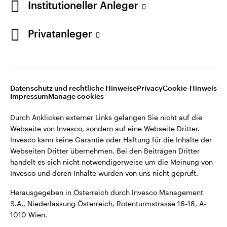
Institutioneller Anleger
Webseiten Dritter übernehmen. Bei den Beiträgen Dritter
handelt es sich nicht notwendigerweise um die Meinung von
Invesco und deren Inhalte wurden von uns nicht geprüft.
Privatanleger
Österreich
Herausgegeben in Österreich durch Invesco Management
S.A., Niederlassung Österreich, Rotenturmstrasse 16-18, A-
Kontaktieren Sie uns
1010 Wien.
Datenschutz und rechtliche Hinweise
Privacy
Cookie-Hinweis
Impressum
Manage cookies
©2026 Invesco Ltd. Alle Rechte vorbehalten.
Durch Anklicken externer Links gelangen Sie nicht auf die
Webseite von Invesco, sondern auf eine Webseite Dritter.
Invesco kann keine Garantie oder Haftung für die Inhalte der
Webseiten Dritter übernehmen. Bei den Beiträgen Dritter
handelt es sich nicht notwendigerweise um die Meinung von
Invesco und deren Inhalte wurden von uns nicht geprüft.
Herausgegeben in Österreich durch Invesco Management
S.A., Niederlassung Österreich, Rotenturmstrasse 16-18, A-
1010 Wien.