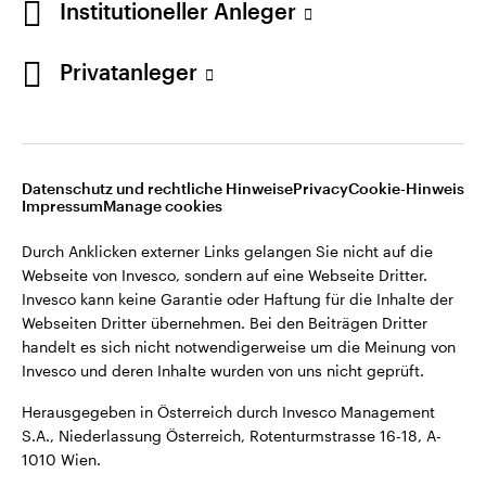
Institutioneller Anleger
Webseiten Dritter übernehmen. Bei den Beiträgen Dritter
handelt es sich nicht notwendigerweise um die Meinung von
Invesco und deren Inhalte wurden von uns nicht geprüft.
Privatanleger
Österreich
Herausgegeben in Österreich durch Invesco Management
S.A., Niederlassung Österreich, Rotenturmstrasse 16-18, A-
Kontaktieren Sie uns
1010 Wien.
Datenschutz und rechtliche Hinweise
Privacy
Cookie-Hinweis
Impressum
Manage cookies
©2026 Invesco Ltd. Alle Rechte vorbehalten.
Durch Anklicken externer Links gelangen Sie nicht auf die
Webseite von Invesco, sondern auf eine Webseite Dritter.
Invesco kann keine Garantie oder Haftung für die Inhalte der
Webseiten Dritter übernehmen. Bei den Beiträgen Dritter
handelt es sich nicht notwendigerweise um die Meinung von
Invesco und deren Inhalte wurden von uns nicht geprüft.
Herausgegeben in Österreich durch Invesco Management
S.A., Niederlassung Österreich, Rotenturmstrasse 16-18, A-
1010 Wien.