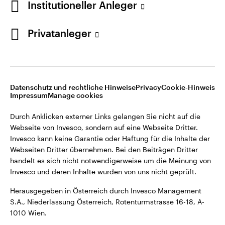
Institutioneller Anleger
Webseiten Dritter übernehmen. Bei den Beiträgen Dritter
handelt es sich nicht notwendigerweise um die Meinung von
Invesco und deren Inhalte wurden von uns nicht geprüft.
Privatanleger
Österreich
Herausgegeben in Österreich durch Invesco Management
S.A., Niederlassung Österreich, Rotenturmstrasse 16-18, A-
Kontaktieren Sie uns
1010 Wien.
Datenschutz und rechtliche Hinweise
Privacy
Cookie-Hinweis
Impressum
Manage cookies
©2026 Invesco Ltd. Alle Rechte vorbehalten.
Durch Anklicken externer Links gelangen Sie nicht auf die
Webseite von Invesco, sondern auf eine Webseite Dritter.
Invesco kann keine Garantie oder Haftung für die Inhalte der
Webseiten Dritter übernehmen. Bei den Beiträgen Dritter
handelt es sich nicht notwendigerweise um die Meinung von
Invesco und deren Inhalte wurden von uns nicht geprüft.
Herausgegeben in Österreich durch Invesco Management
S.A., Niederlassung Österreich, Rotenturmstrasse 16-18, A-
1010 Wien.