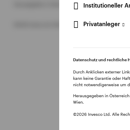
Alle anzeigen
Institutioneller 
Herausgegeben in Österreich durch Invesco Management S.A.
Alle anzeigen
Alle anzeigen
Privatanleger
©2026 Invesco Ltd. Alle Rechte vorbehalten.
Datenschutz und rechtliche 
Durch Anklicken externer Link
kann keine Garantie oder Haft
nicht notwendigerweise um di
Herausgegeben in Österreich 
Wien.
©2026 Invesco Ltd. Alle Rech