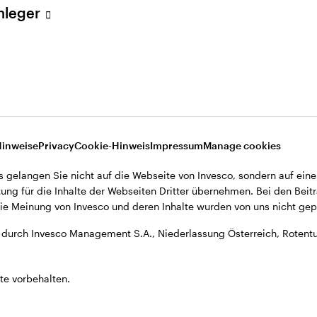
Anleger
, Niederlassung Österreich, Rotenturmstrasse 16-18, A-1010 Wien.
Hinweise
Privacy
Cookie-Hinweis
Impressum
Manage cookies
s gelangen Sie nicht auf die Webseite von Invesco, sondern auf eine
ung für die Inhalte der Webseiten Dritter übernehmen. Bei den Beitr
e Meinung von Invesco und deren Inhalte wurden von uns nicht gepr
durch Invesco Management S.A., Niederlassung Österreich, Rotentu
te vorbehalten.