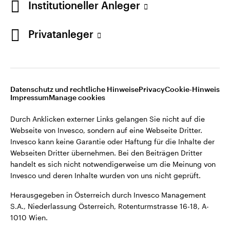
Institutioneller Anleger
Webseiten Dritter übernehmen. Bei den Beiträgen Dritter
handelt es sich nicht notwendigerweise um die Meinung von
Invesco und deren Inhalte wurden von uns nicht geprüft.
Privatanleger
Österreich
Herausgegeben in Österreich durch Invesco Management
S.A., Niederlassung Österreich, Rotenturmstrasse 16-18, A-
Kontaktieren Sie uns
1010 Wien.
Datenschutz und rechtliche Hinweise
Privacy
Cookie-Hinweis
Impressum
Manage cookies
©2026 Invesco Ltd. Alle Rechte vorbehalten.
Durch Anklicken externer Links gelangen Sie nicht auf die
Webseite von Invesco, sondern auf eine Webseite Dritter.
Invesco kann keine Garantie oder Haftung für die Inhalte der
Webseiten Dritter übernehmen. Bei den Beiträgen Dritter
handelt es sich nicht notwendigerweise um die Meinung von
Invesco und deren Inhalte wurden von uns nicht geprüft.
Herausgegeben in Österreich durch Invesco Management
S.A., Niederlassung Österreich, Rotenturmstrasse 16-18, A-
1010 Wien.