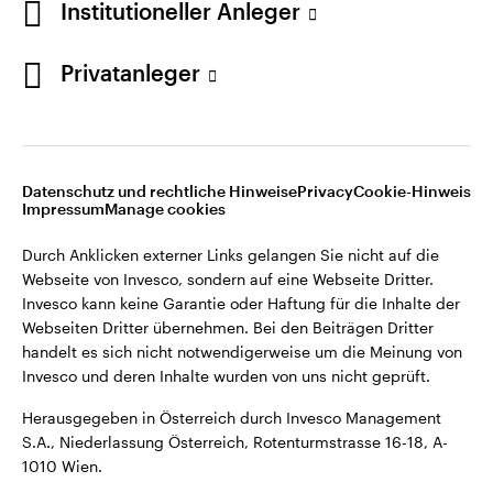
Institutioneller Anleger
Webseiten Dritter übernehmen. Bei den Beiträgen Dritter
handelt es sich nicht notwendigerweise um die Meinung von
Invesco und deren Inhalte wurden von uns nicht geprüft.
Privatanleger
Österreich
Herausgegeben in Österreich durch Invesco Management
S.A., Niederlassung Österreich, Rotenturmstrasse 16-18, A-
Kontaktieren Sie uns
1010 Wien.
Datenschutz und rechtliche Hinweise
Privacy
Cookie-Hinweis
Impressum
Manage cookies
©2026 Invesco Ltd. Alle Rechte vorbehalten.
Durch Anklicken externer Links gelangen Sie nicht auf die
Webseite von Invesco, sondern auf eine Webseite Dritter.
Invesco kann keine Garantie oder Haftung für die Inhalte der
Webseiten Dritter übernehmen. Bei den Beiträgen Dritter
handelt es sich nicht notwendigerweise um die Meinung von
Invesco und deren Inhalte wurden von uns nicht geprüft.
Herausgegeben in Österreich durch Invesco Management
S.A., Niederlassung Österreich, Rotenturmstrasse 16-18, A-
1010 Wien.