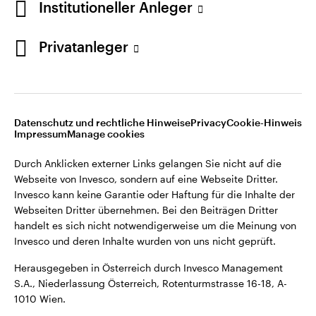
Institutioneller Anleger
Webseiten Dritter übernehmen. Bei den Beiträgen Dritter
handelt es sich nicht notwendigerweise um die Meinung von
Invesco und deren Inhalte wurden von uns nicht geprüft.
Privatanleger
Österreich
Herausgegeben in Österreich durch Invesco Management
S.A., Niederlassung Österreich, Rotenturmstrasse 16-18, A-
Kontaktieren Sie uns
1010 Wien.
Datenschutz und rechtliche Hinweise
Privacy
Cookie-Hinweis
Impressum
Manage cookies
©2026 Invesco Ltd. Alle Rechte vorbehalten.
Durch Anklicken externer Links gelangen Sie nicht auf die
Webseite von Invesco, sondern auf eine Webseite Dritter.
Invesco kann keine Garantie oder Haftung für die Inhalte der
Webseiten Dritter übernehmen. Bei den Beiträgen Dritter
handelt es sich nicht notwendigerweise um die Meinung von
Invesco und deren Inhalte wurden von uns nicht geprüft.
Herausgegeben in Österreich durch Invesco Management
S.A., Niederlassung Österreich, Rotenturmstrasse 16-18, A-
1010 Wien.