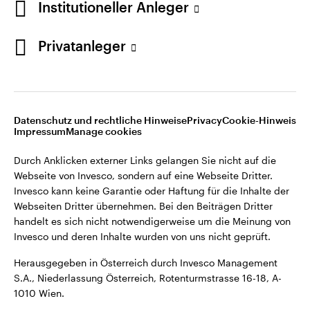
Institutioneller Anleger
Webseiten Dritter übernehmen. Bei den Beiträgen Dritter
handelt es sich nicht notwendigerweise um die Meinung von
Invesco und deren Inhalte wurden von uns nicht geprüft.
Privatanleger
Österreich
Herausgegeben in Österreich durch Invesco Management
S.A., Niederlassung Österreich, Rotenturmstrasse 16-18, A-
Kontaktieren Sie uns
1010 Wien.
Datenschutz und rechtliche Hinweise
Privacy
Cookie-Hinweis
Impressum
Manage cookies
©2026 Invesco Ltd. Alle Rechte vorbehalten.
Durch Anklicken externer Links gelangen Sie nicht auf die
Webseite von Invesco, sondern auf eine Webseite Dritter.
Invesco kann keine Garantie oder Haftung für die Inhalte der
Webseiten Dritter übernehmen. Bei den Beiträgen Dritter
handelt es sich nicht notwendigerweise um die Meinung von
Invesco und deren Inhalte wurden von uns nicht geprüft.
Herausgegeben in Österreich durch Invesco Management
S.A., Niederlassung Österreich, Rotenturmstrasse 16-18, A-
1010 Wien.