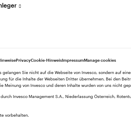
Anleger
, Niederlassung Österreich, Rotenturmstrasse 16-18, A-1010 Wien.
Hinweise
Privacy
Cookie-Hinweis
Impressum
Manage cookies
s gelangen Sie nicht auf die Webseite von Invesco, sondern auf eine
ung für die Inhalte der Webseiten Dritter übernehmen. Bei den Beitr
e Meinung von Invesco und deren Inhalte wurden von uns nicht gepr
durch Invesco Management S.A., Niederlassung Österreich, Rotentu
te vorbehalten.