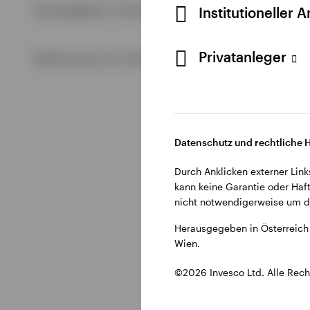
Alle anzeigen
Institutioneller 
Herausgegeben in Österreich durch Invesco Management S.A.
Alle anzeigen
Privatanleger
©2026 Invesco Ltd. Alle Rechte vorbehalten.
Alle anzeigen
Datenschutz und rechtliche 
Durch Anklicken externer Link
kann keine Garantie oder Haft
nicht notwendigerweise um di
Herausgegeben in Österreich 
Wien.
©2026 Invesco Ltd. Alle Rech