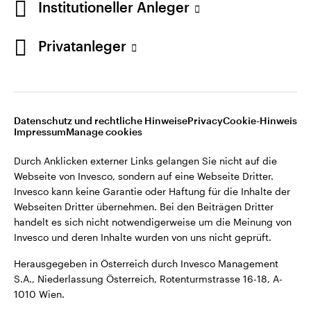
Institutioneller Anleger
Webseiten Dritter übernehmen. Bei den Beiträgen Dritter
handelt es sich nicht notwendigerweise um die Meinung von
Invesco und deren Inhalte wurden von uns nicht geprüft.
Privatanleger
Österreich
Herausgegeben in Österreich durch Invesco Management
S.A., Niederlassung Österreich, Rotenturmstrasse 16-18, A-
Kontaktieren Sie uns
1010 Wien.
Datenschutz und rechtliche Hinweise
Privacy
Cookie-Hinweis
Impressum
Manage cookies
©2026 Invesco Ltd. Alle Rechte vorbehalten.
Durch Anklicken externer Links gelangen Sie nicht auf die
Webseite von Invesco, sondern auf eine Webseite Dritter.
Invesco kann keine Garantie oder Haftung für die Inhalte der
Webseiten Dritter übernehmen. Bei den Beiträgen Dritter
handelt es sich nicht notwendigerweise um die Meinung von
Invesco und deren Inhalte wurden von uns nicht geprüft.
Herausgegeben in Österreich durch Invesco Management
S.A., Niederlassung Österreich, Rotenturmstrasse 16-18, A-
1010 Wien.