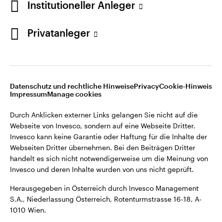
Institutioneller Anleger
Webseiten Dritter übernehmen. Bei den Beiträgen Dritter
handelt es sich nicht notwendigerweise um die Meinung von
Invesco und deren Inhalte wurden von uns nicht geprüft.
Privatanleger
Österreich
Herausgegeben in Österreich durch Invesco Management
S.A., Niederlassung Österreich, Rotenturmstrasse 16-18, A-
Kontaktieren Sie uns
1010 Wien.
Datenschutz und rechtliche Hinweise
Privacy
Cookie-Hinweis
Impressum
Manage cookies
©2026 Invesco Ltd. Alle Rechte vorbehalten.
Durch Anklicken externer Links gelangen Sie nicht auf die
Webseite von Invesco, sondern auf eine Webseite Dritter.
Invesco kann keine Garantie oder Haftung für die Inhalte der
Webseiten Dritter übernehmen. Bei den Beiträgen Dritter
handelt es sich nicht notwendigerweise um die Meinung von
Invesco und deren Inhalte wurden von uns nicht geprüft.
Herausgegeben in Österreich durch Invesco Management
S.A., Niederlassung Österreich, Rotenturmstrasse 16-18, A-
1010 Wien.