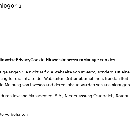
Anleger
, Niederlassung Österreich, Rotenturmstrasse 16-18, A-1010 Wien.
Hinweise
Privacy
Cookie-Hinweis
Impressum
Manage cookies
s gelangen Sie nicht auf die Webseite von Invesco, sondern auf eine
ung für die Inhalte der Webseiten Dritter übernehmen. Bei den Beitr
e Meinung von Invesco und deren Inhalte wurden von uns nicht gepr
durch Invesco Management S.A., Niederlassung Österreich, Rotentu
te vorbehalten.