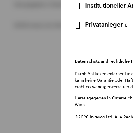
Alle anzeigen
Institutioneller 
Herausgegeben in Österreich durch Invesco Management S.A.
Alle anzeigen
Alle anzeigen
Privatanleger
©2026 Invesco Ltd. Alle Rechte vorbehalten.
Datenschutz und rechtliche 
Durch Anklicken externer Link
kann keine Garantie oder Haft
nicht notwendigerweise um di
Herausgegeben in Österreich 
Wien.
©2026 Invesco Ltd. Alle Rech