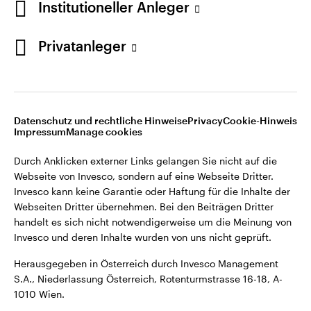
Institutioneller Anleger
Webseiten Dritter übernehmen. Bei den Beiträgen Dritter
handelt es sich nicht notwendigerweise um die Meinung von
Invesco und deren Inhalte wurden von uns nicht geprüft.
Privatanleger
Österreich
Herausgegeben in Österreich durch Invesco Management
S.A., Niederlassung Österreich, Rotenturmstrasse 16-18, A-
Kontaktieren Sie uns
1010 Wien.
Datenschutz und rechtliche Hinweise
Privacy
Cookie-Hinweis
Impressum
Manage cookies
©2026 Invesco Ltd. Alle Rechte vorbehalten.
Durch Anklicken externer Links gelangen Sie nicht auf die
Webseite von Invesco, sondern auf eine Webseite Dritter.
Invesco kann keine Garantie oder Haftung für die Inhalte der
Webseiten Dritter übernehmen. Bei den Beiträgen Dritter
handelt es sich nicht notwendigerweise um die Meinung von
Invesco und deren Inhalte wurden von uns nicht geprüft.
Herausgegeben in Österreich durch Invesco Management
S.A., Niederlassung Österreich, Rotenturmstrasse 16-18, A-
1010 Wien.