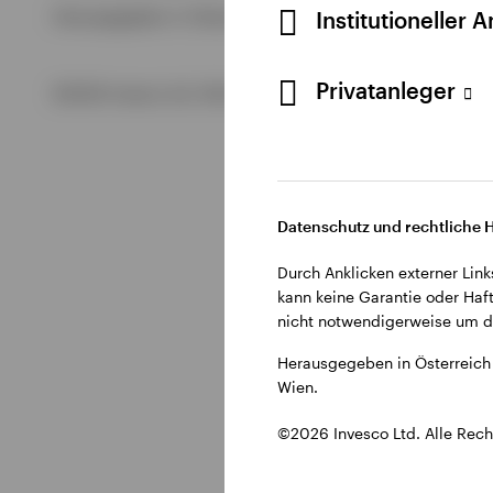
Alle anzeigen
Institutioneller 
Herausgegeben in Österreich durch Invesco Management S.A.
Alle anzeigen
Alle anzeigen
Privatanleger
©2026 Invesco Ltd. Alle Rechte vorbehalten.
Datenschutz und rechtliche 
Durch Anklicken externer Link
kann keine Garantie oder Haft
nicht notwendigerweise um di
Herausgegeben in Österreich 
Wien.
©2026 Invesco Ltd. Alle Rech