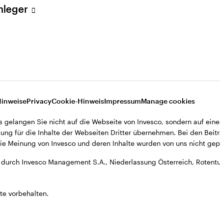
Anleger
, Niederlassung Österreich, Rotenturmstrasse 16-18, A-1010 Wien.
Hinweise
Privacy
Cookie-Hinweis
Impressum
Manage cookies
s gelangen Sie nicht auf die Webseite von Invesco, sondern auf eine
ung für die Inhalte der Webseiten Dritter übernehmen. Bei den Beitr
e Meinung von Invesco und deren Inhalte wurden von uns nicht gepr
durch Invesco Management S.A., Niederlassung Österreich, Rotentu
te vorbehalten.