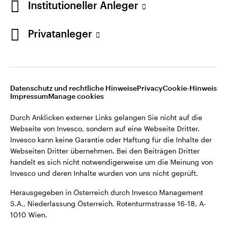
Institutioneller Anleger
Webseiten Dritter übernehmen. Bei den Beiträgen Dritter
handelt es sich nicht notwendigerweise um die Meinung von
Invesco und deren Inhalte wurden von uns nicht geprüft.
Privatanleger
Österreich
Herausgegeben in Österreich durch Invesco Management
S.A., Niederlassung Österreich, Rotenturmstrasse 16-18, A-
Kontaktieren Sie uns
1010 Wien.
Datenschutz und rechtliche Hinweise
Privacy
Cookie-Hinweis
Impressum
Manage cookies
©2026 Invesco Ltd. Alle Rechte vorbehalten.
Durch Anklicken externer Links gelangen Sie nicht auf die
Webseite von Invesco, sondern auf eine Webseite Dritter.
Invesco kann keine Garantie oder Haftung für die Inhalte der
Webseiten Dritter übernehmen. Bei den Beiträgen Dritter
handelt es sich nicht notwendigerweise um die Meinung von
Invesco und deren Inhalte wurden von uns nicht geprüft.
Herausgegeben in Österreich durch Invesco Management
S.A., Niederlassung Österreich, Rotenturmstrasse 16-18, A-
1010 Wien.