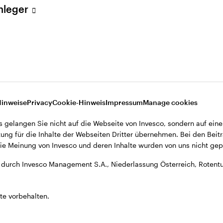
Anleger
, Niederlassung Österreich, Rotenturmstrasse 16-18, A-1010 Wien.
Hinweise
Privacy
Cookie-Hinweis
Impressum
Manage cookies
s gelangen Sie nicht auf die Webseite von Invesco, sondern auf eine
ung für die Inhalte der Webseiten Dritter übernehmen. Bei den Beitr
e Meinung von Invesco und deren Inhalte wurden von uns nicht gepr
durch Invesco Management S.A., Niederlassung Österreich, Rotentu
te vorbehalten.