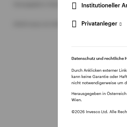
Alle anzeigen
Institutioneller 
Herausgegeben in Österreich durch Invesco Management S.A.
Alle anzeigen
Alle anzeigen
Privatanleger
©2026 Invesco Ltd. Alle Rechte vorbehalten.
Datenschutz und rechtliche 
Durch Anklicken externer Link
kann keine Garantie oder Haft
nicht notwendigerweise um di
Herausgegeben in Österreich 
Wien.
©2026 Invesco Ltd. Alle Rech