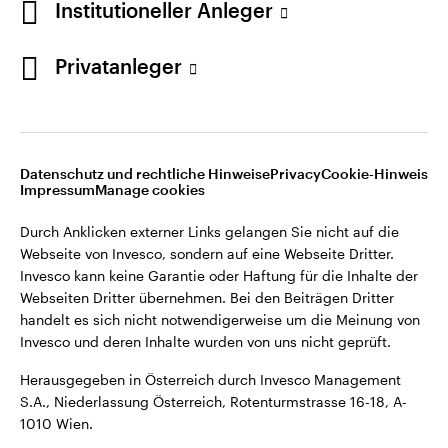
Institutioneller Anleger
Webseiten Dritter übernehmen. Bei den Beiträgen Dritter
handelt es sich nicht notwendigerweise um die Meinung von
Invesco und deren Inhalte wurden von uns nicht geprüft.
Privatanleger
Österreich
Herausgegeben in Österreich durch Invesco Management
S.A., Niederlassung Österreich, Rotenturmstrasse 16-18, A-
Kontaktieren Sie uns
1010 Wien.
Datenschutz und rechtliche Hinweise
Privacy
Cookie-Hinweis
Impressum
Manage cookies
©2026 Invesco Ltd. Alle Rechte vorbehalten.
Durch Anklicken externer Links gelangen Sie nicht auf die
Webseite von Invesco, sondern auf eine Webseite Dritter.
Invesco kann keine Garantie oder Haftung für die Inhalte der
Webseiten Dritter übernehmen. Bei den Beiträgen Dritter
handelt es sich nicht notwendigerweise um die Meinung von
Invesco und deren Inhalte wurden von uns nicht geprüft.
Herausgegeben in Österreich durch Invesco Management
S.A., Niederlassung Österreich, Rotenturmstrasse 16-18, A-
1010 Wien.