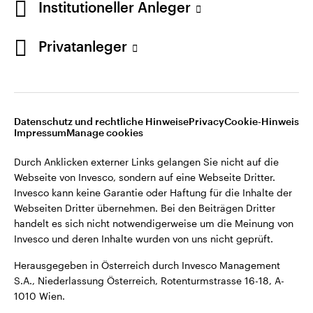
Institutioneller Anleger
Webseiten Dritter übernehmen. Bei den Beiträgen Dritter
handelt es sich nicht notwendigerweise um die Meinung von
Invesco und deren Inhalte wurden von uns nicht geprüft.
Privatanleger
Österreich
Herausgegeben in Österreich durch Invesco Management
S.A., Niederlassung Österreich, Rotenturmstrasse 16-18, A-
Kontaktieren Sie uns
1010 Wien.
Datenschutz und rechtliche Hinweise
Privacy
Cookie-Hinweis
Impressum
Manage cookies
©2026 Invesco Ltd. Alle Rechte vorbehalten.
Durch Anklicken externer Links gelangen Sie nicht auf die
Webseite von Invesco, sondern auf eine Webseite Dritter.
Invesco kann keine Garantie oder Haftung für die Inhalte der
Webseiten Dritter übernehmen. Bei den Beiträgen Dritter
handelt es sich nicht notwendigerweise um die Meinung von
Invesco und deren Inhalte wurden von uns nicht geprüft.
Herausgegeben in Österreich durch Invesco Management
S.A., Niederlassung Österreich, Rotenturmstrasse 16-18, A-
1010 Wien.