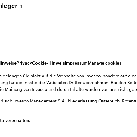
Anleger
, Niederlassung Österreich, Rotenturmstrasse 16-18, A-1010 Wien.
Hinweise
Privacy
Cookie-Hinweis
Impressum
Manage cookies
s gelangen Sie nicht auf die Webseite von Invesco, sondern auf eine
ung für die Inhalte der Webseiten Dritter übernehmen. Bei den Beitr
e Meinung von Invesco und deren Inhalte wurden von uns nicht gepr
durch Invesco Management S.A., Niederlassung Österreich, Rotentu
te vorbehalten.