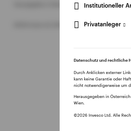
Alle anzeigen
Institutioneller 
Herausgegeben in Österreich durch Invesco Management S.A.
Alle anzeigen
Alle anzeigen
Privatanleger
©2026 Invesco Ltd. Alle Rechte vorbehalten.
Datenschutz und rechtliche 
Durch Anklicken externer Link
kann keine Garantie oder Haft
nicht notwendigerweise um di
Herausgegeben in Österreich 
Wien.
©2026 Invesco Ltd. Alle Rech