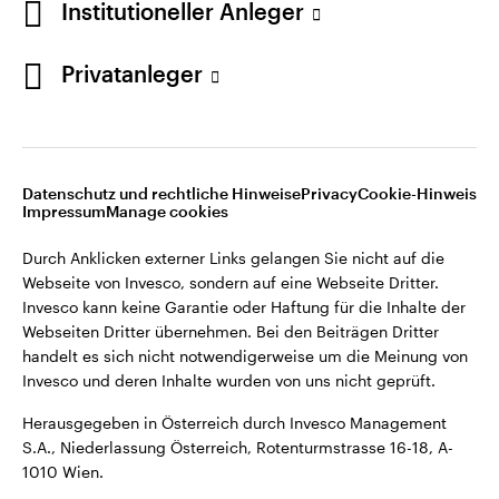
Institutioneller Anleger
Webseiten Dritter übernehmen. Bei den Beiträgen Dritter
handelt es sich nicht notwendigerweise um die Meinung von
Invesco und deren Inhalte wurden von uns nicht geprüft.
Privatanleger
Österreich
Herausgegeben in Österreich durch Invesco Management
S.A., Niederlassung Österreich, Rotenturmstrasse 16-18, A-
Kontaktieren Sie uns
1010 Wien.
Datenschutz und rechtliche Hinweise
Privacy
Cookie-Hinweis
Impressum
Manage cookies
©2026 Invesco Ltd. Alle Rechte vorbehalten.
Durch Anklicken externer Links gelangen Sie nicht auf die
Webseite von Invesco, sondern auf eine Webseite Dritter.
Invesco kann keine Garantie oder Haftung für die Inhalte der
Webseiten Dritter übernehmen. Bei den Beiträgen Dritter
handelt es sich nicht notwendigerweise um die Meinung von
Invesco und deren Inhalte wurden von uns nicht geprüft.
Herausgegeben in Österreich durch Invesco Management
S.A., Niederlassung Österreich, Rotenturmstrasse 16-18, A-
1010 Wien.