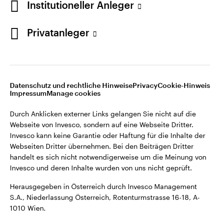
Institutioneller Anleger
Webseiten Dritter übernehmen. Bei den Beiträgen Dritter
handelt es sich nicht notwendigerweise um die Meinung von
Invesco und deren Inhalte wurden von uns nicht geprüft.
Privatanleger
Österreich
Herausgegeben in Österreich durch Invesco Management
S.A., Niederlassung Österreich, Rotenturmstrasse 16-18, A-
Kontaktieren Sie uns
1010 Wien.
Datenschutz und rechtliche Hinweise
Privacy
Cookie-Hinweis
Impressum
Manage cookies
©2026 Invesco Ltd. Alle Rechte vorbehalten.
Durch Anklicken externer Links gelangen Sie nicht auf die
Webseite von Invesco, sondern auf eine Webseite Dritter.
Invesco kann keine Garantie oder Haftung für die Inhalte der
Webseiten Dritter übernehmen. Bei den Beiträgen Dritter
handelt es sich nicht notwendigerweise um die Meinung von
Invesco und deren Inhalte wurden von uns nicht geprüft.
Herausgegeben in Österreich durch Invesco Management
S.A., Niederlassung Österreich, Rotenturmstrasse 16-18, A-
1010 Wien.