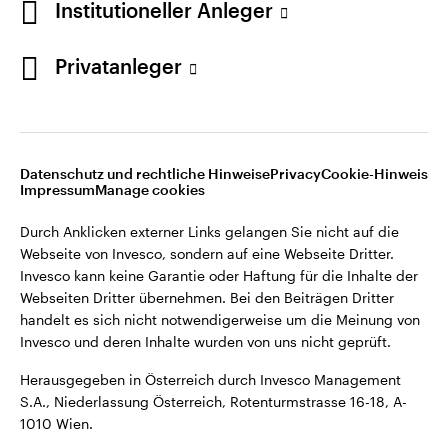
Institutioneller Anleger
Webseiten Dritter übernehmen. Bei den Beiträgen Dritter
handelt es sich nicht notwendigerweise um die Meinung von
Invesco und deren Inhalte wurden von uns nicht geprüft.
Privatanleger
Österreich
Herausgegeben in Österreich durch Invesco Management
S.A., Niederlassung Österreich, Rotenturmstrasse 16-18, A-
Kontaktieren Sie uns
1010 Wien.
Datenschutz und rechtliche Hinweise
Privacy
Cookie-Hinweis
Impressum
Manage cookies
©2026 Invesco Ltd. Alle Rechte vorbehalten.
Durch Anklicken externer Links gelangen Sie nicht auf die
Webseite von Invesco, sondern auf eine Webseite Dritter.
Invesco kann keine Garantie oder Haftung für die Inhalte der
Webseiten Dritter übernehmen. Bei den Beiträgen Dritter
handelt es sich nicht notwendigerweise um die Meinung von
Invesco und deren Inhalte wurden von uns nicht geprüft.
Herausgegeben in Österreich durch Invesco Management
S.A., Niederlassung Österreich, Rotenturmstrasse 16-18, A-
1010 Wien.