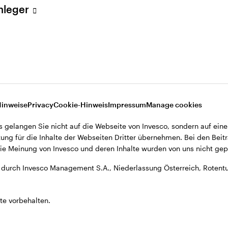
Anleger
, Niederlassung Österreich, Rotenturmstrasse 16-18, A-1010 Wien.
Hinweise
Privacy
Cookie-Hinweis
Impressum
Manage cookies
s gelangen Sie nicht auf die Webseite von Invesco, sondern auf eine
ung für die Inhalte der Webseiten Dritter übernehmen. Bei den Beitr
e Meinung von Invesco und deren Inhalte wurden von uns nicht gepr
durch Invesco Management S.A., Niederlassung Österreich, Rotentu
te vorbehalten.