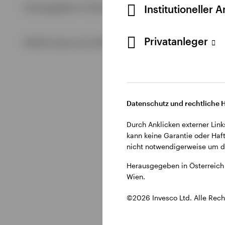
Alle anzeigen
Institutioneller 
Herausgegeben in Österreich durch Invesco Management S.A.
Alle anzeigen
Alle anzeigen
Privatanleger
©2026 Invesco Ltd. Alle Rechte vorbehalten.
Datenschutz und rechtliche 
Durch Anklicken externer Link
kann keine Garantie oder Haft
nicht notwendigerweise um di
Herausgegeben in Österreich 
Wien.
©2026 Invesco Ltd. Alle Rech