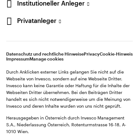
Institutioneller Anleger
Webseiten Dritter übernehmen. Bei den Beiträgen Dritter
handelt es sich nicht notwendigerweise um die Meinung von
Invesco und deren Inhalte wurden von uns nicht geprüft.
Privatanleger
Österreich
Herausgegeben in Österreich durch Invesco Management
S.A., Niederlassung Österreich, Rotenturmstrasse 16-18, A-
Kontaktieren Sie uns
1010 Wien.
Datenschutz und rechtliche Hinweise
Privacy
Cookie-Hinweis
Impressum
Manage cookies
©2026 Invesco Ltd. Alle Rechte vorbehalten.
Durch Anklicken externer Links gelangen Sie nicht auf die
Webseite von Invesco, sondern auf eine Webseite Dritter.
Invesco kann keine Garantie oder Haftung für die Inhalte der
Webseiten Dritter übernehmen. Bei den Beiträgen Dritter
handelt es sich nicht notwendigerweise um die Meinung von
Invesco und deren Inhalte wurden von uns nicht geprüft.
Herausgegeben in Österreich durch Invesco Management
S.A., Niederlassung Österreich, Rotenturmstrasse 16-18, A-
1010 Wien.