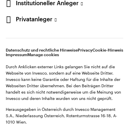
Institutioneller Anleger
Webseiten Dritter übernehmen. Bei den Beiträgen Dritter
handelt es sich nicht notwendigerweise um die Meinung von
Invesco und deren Inhalte wurden von uns nicht geprüft.
Privatanleger
Österreich
Herausgegeben in Österreich durch Invesco Management
S.A., Niederlassung Österreich, Rotenturmstrasse 16-18, A-
Kontaktieren Sie uns
1010 Wien.
Datenschutz und rechtliche Hinweise
Privacy
Cookie-Hinweis
Impressum
Manage cookies
©2026 Invesco Ltd. Alle Rechte vorbehalten.
Durch Anklicken externer Links gelangen Sie nicht auf die
Webseite von Invesco, sondern auf eine Webseite Dritter.
Invesco kann keine Garantie oder Haftung für die Inhalte der
Webseiten Dritter übernehmen. Bei den Beiträgen Dritter
handelt es sich nicht notwendigerweise um die Meinung von
Invesco und deren Inhalte wurden von uns nicht geprüft.
Herausgegeben in Österreich durch Invesco Management
S.A., Niederlassung Österreich, Rotenturmstrasse 16-18, A-
1010 Wien.