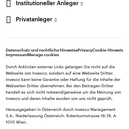
Institutioneller Anleger
Webseiten Dritter übernehmen. Bei den Beiträgen Dritter
handelt es sich nicht notwendigerweise um die Meinung von
Invesco und deren Inhalte wurden von uns nicht geprüft.
Privatanleger
Österreich
Herausgegeben in Österreich durch Invesco Management
S.A., Niederlassung Österreich, Rotenturmstrasse 16-18, A-
Kontaktieren Sie uns
1010 Wien.
Datenschutz und rechtliche Hinweise
Privacy
Cookie-Hinweis
Impressum
Manage cookies
©2026 Invesco Ltd. Alle Rechte vorbehalten.
Durch Anklicken externer Links gelangen Sie nicht auf die
Webseite von Invesco, sondern auf eine Webseite Dritter.
Invesco kann keine Garantie oder Haftung für die Inhalte der
Webseiten Dritter übernehmen. Bei den Beiträgen Dritter
handelt es sich nicht notwendigerweise um die Meinung von
Invesco und deren Inhalte wurden von uns nicht geprüft.
Herausgegeben in Österreich durch Invesco Management
S.A., Niederlassung Österreich, Rotenturmstrasse 16-18, A-
1010 Wien.