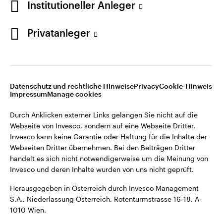
Institutioneller Anleger
Webseiten Dritter übernehmen. Bei den Beiträgen Dritter
handelt es sich nicht notwendigerweise um die Meinung von
Invesco und deren Inhalte wurden von uns nicht geprüft.
Privatanleger
Österreich
Herausgegeben in Österreich durch Invesco Management
S.A., Niederlassung Österreich, Rotenturmstrasse 16-18, A-
Kontaktieren Sie uns
1010 Wien.
Datenschutz und rechtliche Hinweise
Privacy
Cookie-Hinweis
Impressum
Manage cookies
©2026 Invesco Ltd. Alle Rechte vorbehalten.
Durch Anklicken externer Links gelangen Sie nicht auf die
Webseite von Invesco, sondern auf eine Webseite Dritter.
Invesco kann keine Garantie oder Haftung für die Inhalte der
Webseiten Dritter übernehmen. Bei den Beiträgen Dritter
handelt es sich nicht notwendigerweise um die Meinung von
Invesco und deren Inhalte wurden von uns nicht geprüft.
Herausgegeben in Österreich durch Invesco Management
S.A., Niederlassung Österreich, Rotenturmstrasse 16-18, A-
1010 Wien.