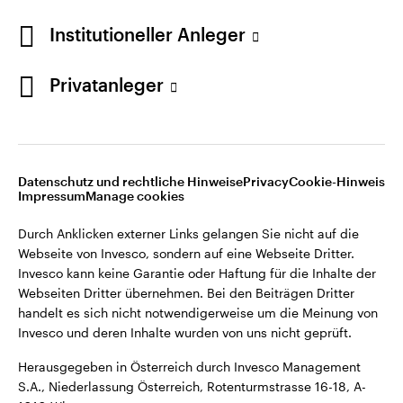
Institutioneller Anleger
Österreich
Privatanleger
Opens
Opens
Opens
Rechtliche Hinweise
Datenschutzerklärung
Cookie-Hinweis
Kontaktieren Sie uns
Opens
Opens
in
in
in
Impressum
Karriere
Manage cookies
in
in
a
a
a
a
a
new
new
new
Datenschutz und rechtliche Hinweise
Privacy
Cookie-Hinweis
new
new
tab
tab
tab
Impressum
Manage cookies
Durch Anklicken externer Links gelangen Sie nicht auf die
tab
tab
Webseite von Invesco, sondern auf eine Webseite Dritter.
Durch Anklicken externer Links gelangen Sie nicht auf die
Invesco kann keine Garantie oder Haftung für die Inhalte der
Webseite von Invesco, sondern auf eine Webseite Dritter.
Webseiten Dritter übernehmen. Bei den Beiträgen Dritter
Invesco kann keine Garantie oder Haftung für die Inhalte der
handelt es sich nicht notwendigerweise um die Meinung von
Webseiten Dritter übernehmen. Bei den Beiträgen Dritter
Invesco und deren Inhalte wurden von uns nicht geprüft.
handelt es sich nicht notwendigerweise um die Meinung von
Invesco und deren Inhalte wurden von uns nicht geprüft.
Herausgegeben in Österreich durch Invesco Management
S.A., Niederlassung Österreich, Rotenturmstrasse 16-18, A-
Herausgegeben in Österreich durch Invesco Management
1010 Wien.
S.A., Niederlassung Österreich, Rotenturmstrasse 16-18, A-