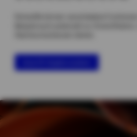
Alle anzeigen
Alle anzeigen
Rohstoffe können verschiedene Funktionen
Alle anzeigen
Beispiel auch potenziell zur Diversifikatio
Wachstumschancen dienen.
Unser ETF-Angebot ansehen