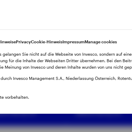
Hinweise
Privacy
Cookie-Hinweis
Impressum
Manage cookies
F
ETF
s gelangen Sie nicht auf die Webseite von Invesco, sondern auf eine
ung für die Inhalte der Webseiten Dritter übernehmen. Bei den Beitr
nvesco
Invesco
e Meinung von Invesco und deren Inhalte wurden von uns nicht gepr
loomberg
Bloomberg
durch Invesco Management S.A., Niederlassung Österreich, Rotentu
ommodity
Commodity
-Agriculture
Carbon Tilt
te vorbehalten.
CITS ETF
UCITS ETF