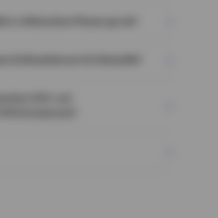
 in inflationären Phasen gut ab?
2
en Einflussfaktoren für Rohstoffe?
3
4
zwischen CO2- und
(THG-Emissionen)?
e Verfassung der Weltwirtschaft kann direkte
 und Nachfrage nach Rohstoffen haben und
sen. Insbesondere die Entwicklungen in China
n übergroßen Einfluss, da diese Länder
produkt (BIP), das den Gesamtwert der
tungen eines Landes misst, die beiden größten
sind.
chwankungen:
Entgegen der landläufigen