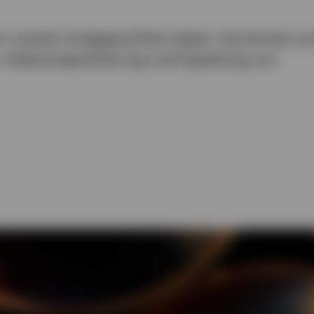
 in einem Anlageportfolio haben. Sie können z
n, Inflationsabsicherung und Ergreifung von