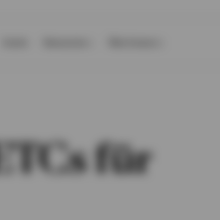
Events
Ressourcen
Über Invesco
ETCs für