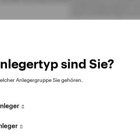
und Nachfrage profitieren, we
andere natürliche Ressourcen
nlegertyp sind Sie?
welcher Anlegergruppe Sie gehören.
Anleger
ohstoff-ETFs und 
Anleger