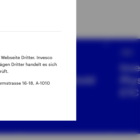
ETF
ETF
 Webseite Dritter. Invesco
ägen Dritter handelt es sich
Invesco
Inv
üft.
Physical Gold
Phys
rmstrasse 16-18, A-1010
ETC
ETC
ed