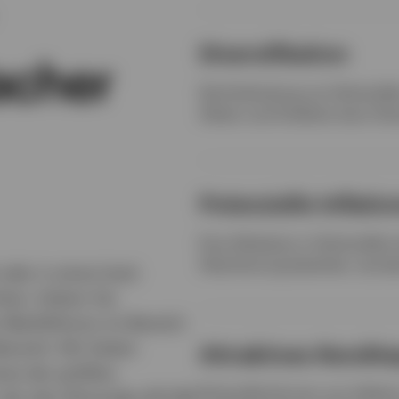
Diversifikation
acher
Die Einbindung von Rohstoffen
Aktien und Anleihen kann Dive
Potenzielle Inflati
Eine Allokation in Rohstoffen
Absicherung bewirken, da dere
oder in einen breit
ten: Ziehen Sie
 Marktführers im Bereich
tracht. Wir bieten
Attraktives Rendite
nes der größten
Rohstoffe können von Inflat
, der den führenden BCOM