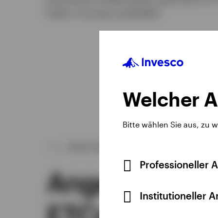
1
Index in Europa nachbildet.
Welcher A
Bitte wählen Sie aus, zu 
UNSER ANGEBOT
Professioneller 
Angebot an R
Institutioneller 
ETCs