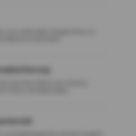
 in ein traditionelles Anlageportfolio aus
rsifikationsvorteile bieten.
onsabsicherung
 kann bei hoher Inflation eine wirksame
n Preise in der Regel steigen.
potenzial
ion und Ungleichgewichten zwischen Angebot