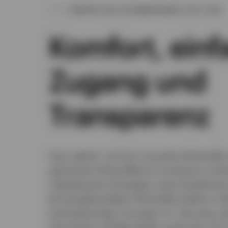
WARUM EINE ZUSAMMENARBEIT MIT UNS?
Komfort, einf
Zugang und
Transparenz
Ganz gleich, ob Sie in einzelne Rohstoffe 
gestreuten Rohstoffkorb investieren möch
indexbasierte Strategien eines bewährten
börsengehandelter Rohstoffprodukte in Be
kostengünstige Lösungen an, darunter ei
physischen Goldprodukte sowie den ETF