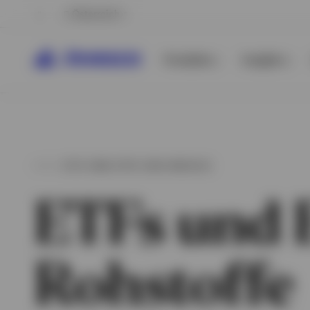
Österreich
Produkte
Insights
ETFS UND ETPS VON INVESCO
ETFs und 
Rohstoffe
Alle anzeigen