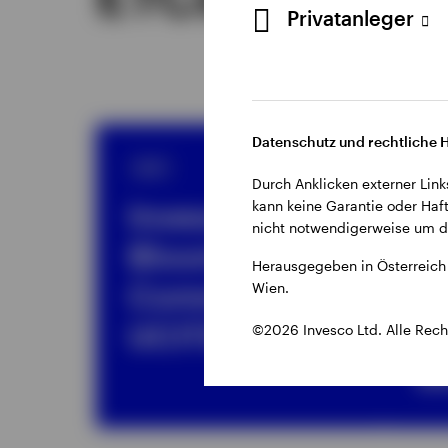
Privatanleger
Datenschutz und rechtliche 
ETF
ET
Durch Anklicken externer Link
kann keine Garantie oder Haft
Invesco
I
nicht notwendigerweise um di
Bloomberg
B
Herausgegeben in Österreich 
Commodity
C
Wien.
UCITS ETF
ex
©2026 Invesco Ltd. Alle Rech
U