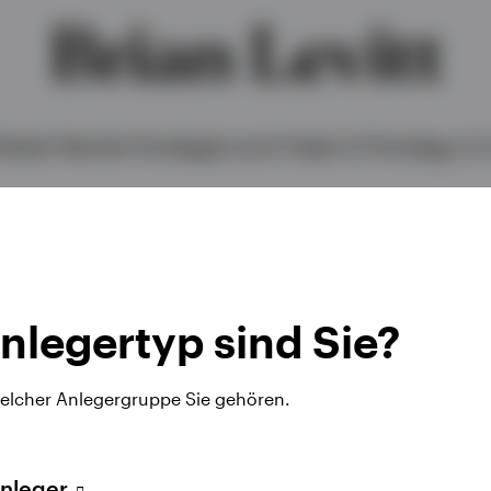
Brian Levitt
lobal Market Strategist and Head of Strategy & 
nlegertyp sind Sie?
welcher Anlegergruppe Sie gehören.
und Head of Strategy and Insights bei Invesco. In dies
Anleger