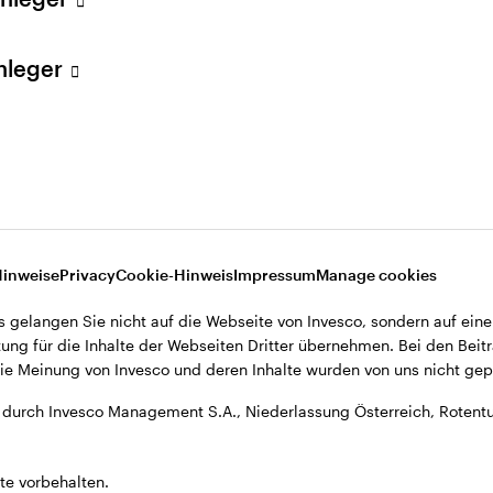
, Anlagestrategen und Research-Spezialisten, die zei
den in Nordamerika, Europa, dem Nahen Osten und Af
Anleger
eitstellen.
 globaler Marktstratege mit Schwerpunkt auf nordamer
n im Zuge der Fusion mit OppenheimerFunds im Jahr 
nheimerFunds im Produktmanagement für festverzins
 2005 in der Gruppe für Makro- und Anlagestrategie f
Hinweise
Privacy
Cookie-Hinweis
Impressum
Manage cookies
dienstleistungssektors zitiert, darunter Barron’s, Fi
s gelangen Sie nicht auf die Webseite von Invesco, sondern auf eine
elmäßig Gast bei CNBC, Bloomberg und Yahoo! Finance 
ung für die Inhalte der Webseiten Dritter übernehmen. Bei den Beitr
sibilities“ von Invesco. Herr Levitt erwarb einen BA
e Meinung von Invesco und deren Inhalte wurden von uns nicht gepr
r University of Michigan und einen MBA mit Auszeich
durch Invesco Management S.A., Niederlassung Österreich, Rotentu
rdham University.
te vorbehalten.