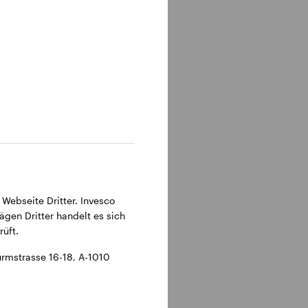
tnahe und
rika
ikanische
2019
liche
ort.
nancial
 Webseite Dritter. Invesco
und ist
ägen Dritter handelt es sich
-
üft.
nung in
rmstrasse 16-18, A-1010