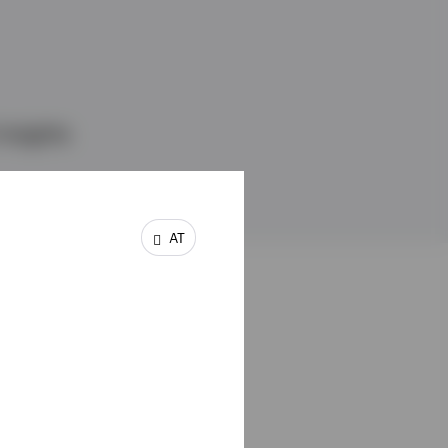
Insights
AT
er