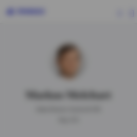
Produkte
Insights
Events
Markus Melchart
Ressourcen
Sales Director Austria & CEE
Über Invesco
Mag. (FH)