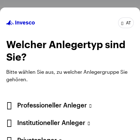
AT
Österreich
Kontakt
Kontaktieren Sie uns
Welcher Anlegertyp sind
Position:
Sales Director Austria & CEE
Tel.:
+43 (0)1 316 20 313
Sie?
E-Mail:
Markus.Melchart@invesco.com
Bitte wählen Sie aus, zu welcher Anlegergruppe Sie
gehören.
Professioneller Anleger
Institutioneller Anleger