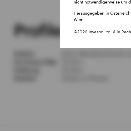
nicht notwendigerweise um di
Herausgegeben in Österreich 
Wien.
Profile
©2026 Invesco Ltd. Alle Rech
Position
Senior Managing Director a
Für Invesco tätig
19 Jahre
Erfahrung
29 Jahre
Standort
Henley-on-Thames