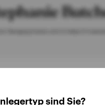
tephanie Butch
ior Managing Director and Co-Head of Investm
nlegertyp sind Sie?