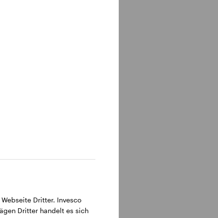
ktion ist
 und den
r mehrere
ficer
- und
et
dem hält
titute).
 Webseite Dritter. Invesco
ägen Dritter handelt es sich