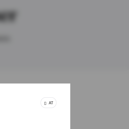
er
ents
AT