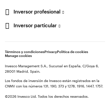
Los fondos de inversión de Invesco están registrados en la
España
CNMV con los números 131, 190, 373 y 1278, 1916, 1447, 1757.
Inversor profesional
Contacto
©2026 Invesco Ltd. Todos los derechos reservados.
Inversor particular
Términos y condiciones
Privacy
Política de cookies
Manage cookies
Invesco Management S.A., Sucursal en España, C/Goya 6,
28001 Madrid, Spain.
Los fondos de inversión de Invesco están registrados en la
CNMV con los números 131, 190, 373 y 1278, 1916, 1447, 1757.
©2026 Invesco Ltd. Todos los derechos reservados.