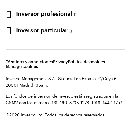
Los fondos de inversión de Invesco están registrados en la
España
CNMV con los números 131, 190, 373 y 1278, 1916, 1447, 1757.
Inversor profesional
Contacto
©2026 Invesco Ltd. Todos los derechos reservados.
Inversor particular
Términos y condiciones
Privacy
Política de cookies
Manage cookies
Invesco Management S.A., Sucursal en España, C/Goya 6,
28001 Madrid, Spain.
Los fondos de inversión de Invesco están registrados en la
CNMV con los números 131, 190, 373 y 1278, 1916, 1447, 1757.
©2026 Invesco Ltd. Todos los derechos reservados.