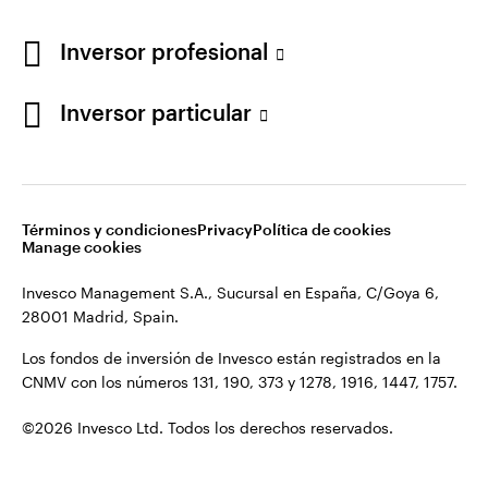
Los fondos de inversión de Invesco están registrados en la
España
CNMV con los números 131, 190, 373 y 1278, 1916, 1447, 1757.
Inversor profesional
Contacto
©2026 Invesco Ltd. Todos los derechos reservados.
Inversor particular
Términos y condiciones
Privacy
Política de cookies
Manage cookies
Invesco Management S.A., Sucursal en España, C/Goya 6,
28001 Madrid, Spain.
Los fondos de inversión de Invesco están registrados en la
CNMV con los números 131, 190, 373 y 1278, 1916, 1447, 1757.
©2026 Invesco Ltd. Todos los derechos reservados.