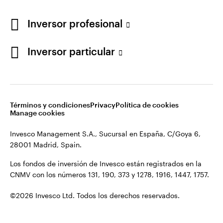
Los fondos de inversión de Invesco están registrados en la
España
CNMV con los números 131, 190, 373 y 1278, 1916, 1447, 1757.
Inversor profesional
Contacto
©2026 Invesco Ltd. Todos los derechos reservados.
Inversor particular
Términos y condiciones
Privacy
Política de cookies
Manage cookies
Invesco Management S.A., Sucursal en España, C/Goya 6,
28001 Madrid, Spain.
Los fondos de inversión de Invesco están registrados en la
CNMV con los números 131, 190, 373 y 1278, 1916, 1447, 1757.
©2026 Invesco Ltd. Todos los derechos reservados.