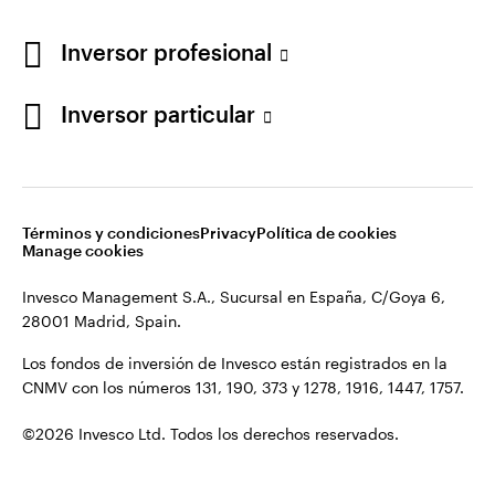
Los fondos de inversión de Invesco están registrados en la
España
CNMV con los números 131, 190, 373 y 1278, 1916, 1447, 1757.
Inversor profesional
Contacto
©2026 Invesco Ltd. Todos los derechos reservados.
Inversor particular
Términos y condiciones
Privacy
Política de cookies
Manage cookies
Invesco Management S.A., Sucursal en España, C/Goya 6,
28001 Madrid, Spain.
Los fondos de inversión de Invesco están registrados en la
CNMV con los números 131, 190, 373 y 1278, 1916, 1447, 1757.
©2026 Invesco Ltd. Todos los derechos reservados.