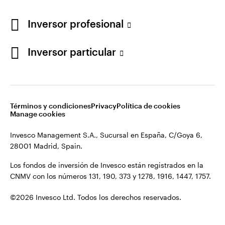
Los fondos de inversión de Invesco están registrados en la
España
CNMV con los números 131, 190, 373 y 1278, 1916, 1447, 1757.
Inversor profesional
Contacto
©2026 Invesco Ltd. Todos los derechos reservados.
Inversor particular
Términos y condiciones
Privacy
Política de cookies
Manage cookies
Invesco Management S.A., Sucursal en España, C/Goya 6,
28001 Madrid, Spain.
Los fondos de inversión de Invesco están registrados en la
CNMV con los números 131, 190, 373 y 1278, 1916, 1447, 1757.
©2026 Invesco Ltd. Todos los derechos reservados.