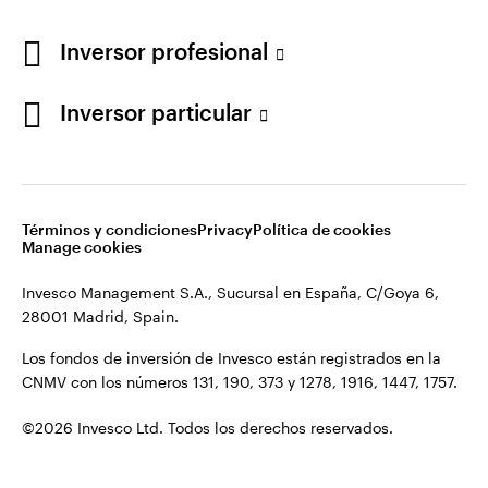
Los fondos de inversión de Invesco están registrados en la
España
CNMV con los números 131, 190, 373 y 1278, 1916, 1447, 1757.
Inversor profesional
Contacto
©2026 Invesco Ltd. Todos los derechos reservados.
Inversor particular
Términos y condiciones
Privacy
Política de cookies
Manage cookies
Invesco Management S.A., Sucursal en España, C/Goya 6,
28001 Madrid, Spain.
Los fondos de inversión de Invesco están registrados en la
CNMV con los números 131, 190, 373 y 1278, 1916, 1447, 1757.
©2026 Invesco Ltd. Todos los derechos reservados.