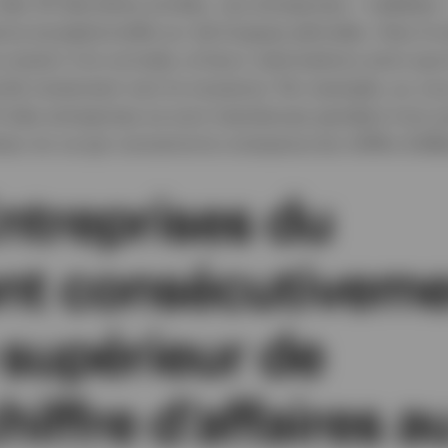
es 30 dernières années, ces entreprises « vedettes 
nce exceptionnelle sur de longues périodes. Avec le 
 revenir à la normale, et leurs valorisations ainsi que
hé reviennent vers la moyenne. Par exemple, au cou
 des entreprises se sont maintenues pendant trois 
ieur en ce qui concerne la croissance du chiffre d’aff
ntreprises du
nt consécutivem
 supérieur de
iffre d’affaires a