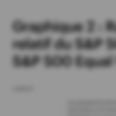
Graphique 2 : R
relatif du S&P 
S&P 500 Equal
undefined
Les perspectives de fo
valorisations à la ha