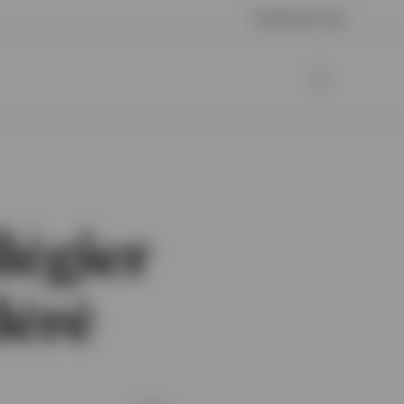
Contactez-nous
légier
déré