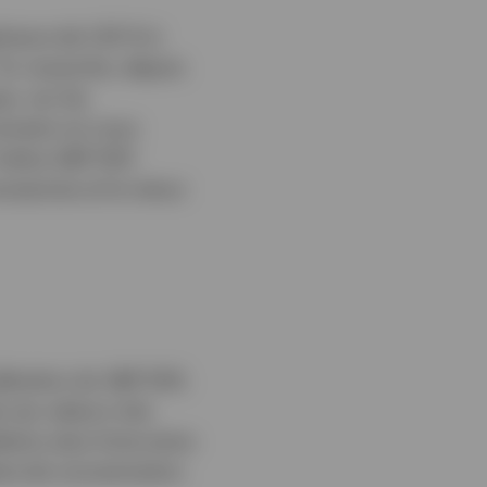
ieure de 1,05 % à
 En revanche, depuis
e, car les
 moment où nous
l’indice S&P 500
cessives et le retour
dération du S&P 500,
 ces valeurs très
ation plus forte entre
ème de concentration