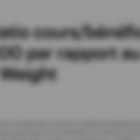
atio cours/bénéfi
500 par rapport a
 Weight
rte croissance qui s’ouvrent à certaines entreprises 
usse et accentuent la concentration du marché, comm