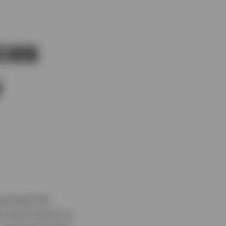
ces
u
poussent les
e nous l’avons vu