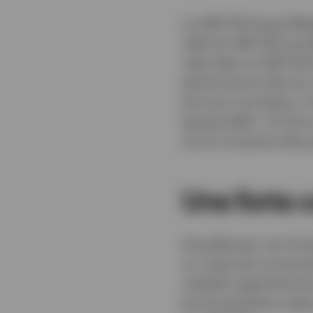
Le S&P 500 Equal Wei
celle du S&P 500 pond
cette date, le S&P 500
performances des les 
écrivons ces lignes, tr
équipondéré : la forte
vers la moyenne des 
Une forte 
Actuellement, les 10 
un risque de concentra
volatiles appartiennen
les 10 premières vale