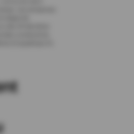
» ont eu du mal à
temps, ces entreprises
 le degré de
rs des 30 dernières
années consécutives
aires (cf graphique 3).
ent
u