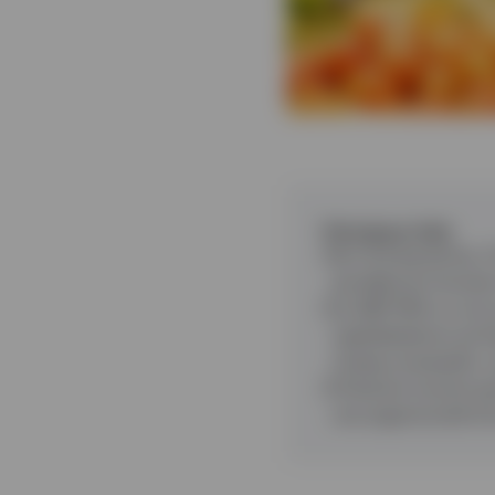
Principaux faits
Sur le long terme, 
pondéré en fonction
Le S&P 500 a vu la
capitalisations se h
niveaux excessifs, 
L’histoire montre q
une opportunité for