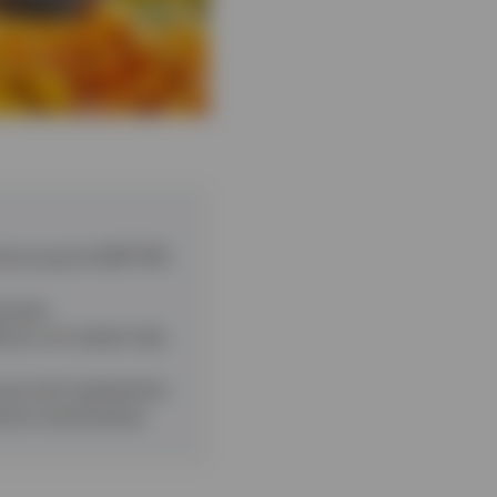
mance que le S&P 500
rosses
tions ont atteint des
pourrait représenter
tions américaines.