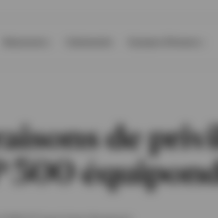
Ressources
Evènements
A propos d’Invesco
raisons de privi
P 500 équipon