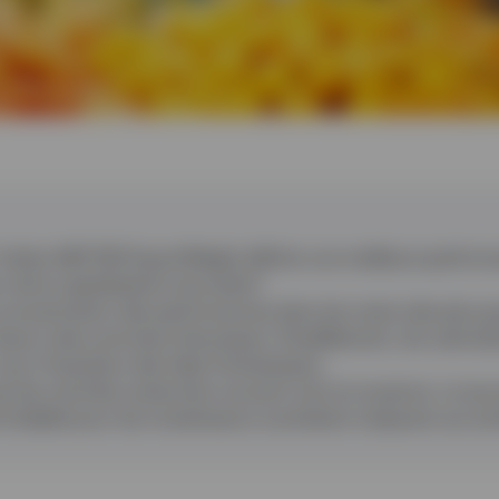
l’indice S&P 500 Equal Weight affiche une meilleure perfor
1
 de la capitalisation boursière
.
 concentration des performances dans les mains des plus g
isser à des sommets historiques. Parallèlement, les valorisa
sous l’impulsion des Sept Fantastiques.
ue les marchés reviennent souvent vers la moyenne, ce qui 
midable pour les investisseurs souhaitant s’exposer aux ac