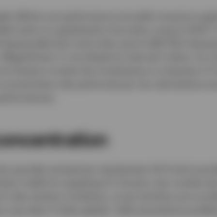
ght affiche une performance annuelle moyenne supér
2
éré selon la capitalisation boursière, jusqu’à 2023
.
 équipondéré fait moins bien que le S&P 500 classiqu
«Magnificient 7» ont éclipsé le reste de l’indice. Au
ois facteurs incitent les investisseurs à s’exposer à 
 concentration des performances, les valorisations ex
performances.
concentration
plus grandes entreprises représentent 40 % de la pon
tion inédit (cf. graphique 1). De plus, bon nombre de
t à des secteurs similaires, ce qui entraîne une corrél
urs que dans l’indice global. Cella exacerbe le probl