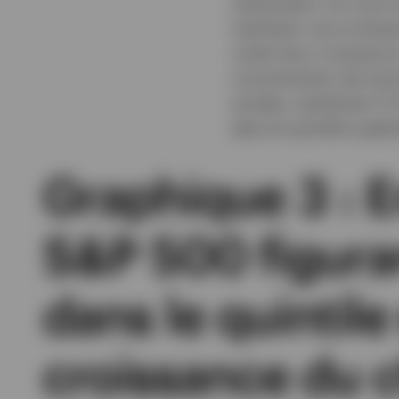
récemment. Au cours d
maintenir une croissa
voient leur croissance
concentration de marc
années, seulement 3 %
dans le quintile supér
Graphique 3 : E
S&P 500 figura
dans le quintile
croissance du ch