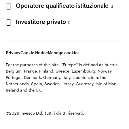
appartiene ad Invesco.
Operatore qualificato istituzionale
Italia
Invesco Management S.A., Succursale Italia, Via Bocchetto 6,
Contattaci
Investitore privato
20123 Milan, Italy.
Cod. Fisc/P.IVA e iscrizione al Registro Imprese di Milano n.
11060390967 – REA n. 2576342.
Privacy
Cookie Notice
Manage cookies
©2026 Invesco Ltd. Tutti i diritti riservati.
For the purposes of this site, “Europe” is defined as Austria,
Belgium, France, Finland, Greece, Luxembourg, Norway,
Portugal, Denmark, Germany, Italy, Liechtenstein, the
Netherlands, Spain, Sweden, Jersey, Guernsey, Isle of Man,
Ireland and the UK.
©2026 Invesco Ltd. Tutti i diritti riservati.