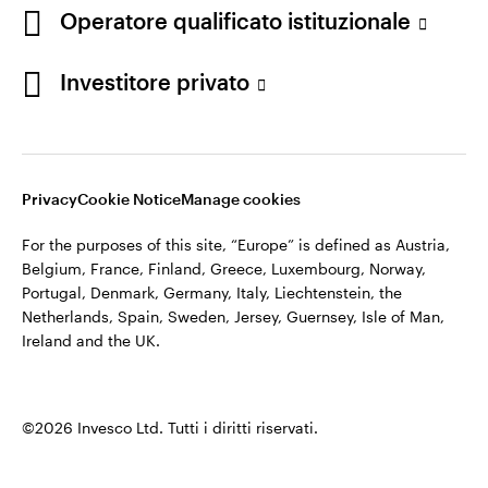
appartiene ad Invesco.
Operatore qualificato istituzionale
Italia
Invesco Management S.A., Succursale Italia, Via Bocchetto 6,
Contattaci
Investitore privato
20123 Milan, Italy.
Cod. Fisc/P.IVA e iscrizione al Registro Imprese di Milano n.
11060390967 – REA n. 2576342.
Privacy
Cookie Notice
Manage cookies
©2026 Invesco Ltd. Tutti i diritti riservati.
For the purposes of this site, “Europe” is defined as Austria,
Belgium, France, Finland, Greece, Luxembourg, Norway,
Portugal, Denmark, Germany, Italy, Liechtenstein, the
Netherlands, Spain, Sweden, Jersey, Guernsey, Isle of Man,
Ireland and the UK.
©2026 Invesco Ltd. Tutti i diritti riservati.